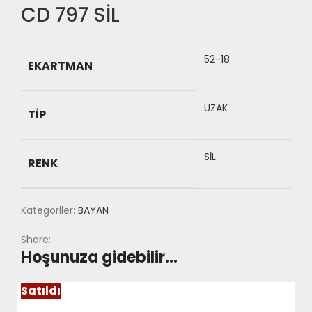
CD 797 SİL
52-18
EKARTMAN
UZAK
TIP
SİL
RENK
Kategoriler:
BAYAN
Share:
Hoşunuza gidebilir…
Satıldı