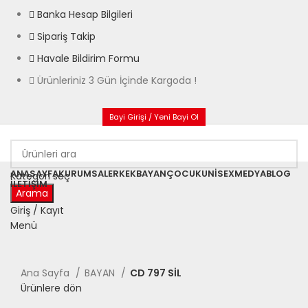
Banka Hesap Bilgileri
Sipariş Takip
Havale Bildirim Formu
Ürünleriniz 3 Gün İçinde Kargoda !
Bayi Girişi / Yeni Bayi Ol
ANASAYFA
KURUMSAL
ERKEK
BAYAN
ÇOCUK
UNISEX
MEDYA
BLOG
Kategori seç
İLETIŞIM
Arama
Giriş / Kayıt
Menü
Büyütmek için tıklayın
Ana Sayfa
BAYAN
CD 797 SİL
Ürünlere dön