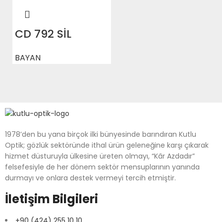
CD 792 SİL
BAYAN
1978’den bu yana birçok ilki bünyesinde barındıran Kutlu
Optik; gözlük sektöründe ithal ürün geleneğine karşı çıkarak
hizmet düsturuyla ülkesine üreten olmayı, “Kâr Azdadır”
felsefesiyle de her dönem sektör mensuplarının yanında
durmayı ve onlara destek vermeyi tercih etmiştir.
İletişim Bilgileri
+90 (424) 255 10 10