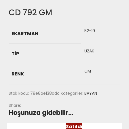
CD 792 GM
52-19
EKARTMAN
UZAK
TIP
GM
RENK
Stok kodu:
78e8ae138adc
Kategoriler:
BAYAN
Share:
Hoşunuza gidebilir…
Satıldı