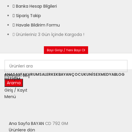
Banka Hesap Bilgileri
Sipariş Takip
Havale Bildirim Formu
Ürünleriniz 3 Gün İçinde Kargoda !
Bayi Girişi / Yeni Bayi Ol
ANASAYFA
KURUMSAL
ERKEK
BAYAN
ÇOCUK
UNISEX
MEDYA
BLOG
Kategori seç
İLETIŞIM
Arama
Satıldı
Giriş / Kayıt
Menü
Büyütmek için tıklayın
Ana Sayfa
BAYAN
CD 792 GM
Ürünlere dön