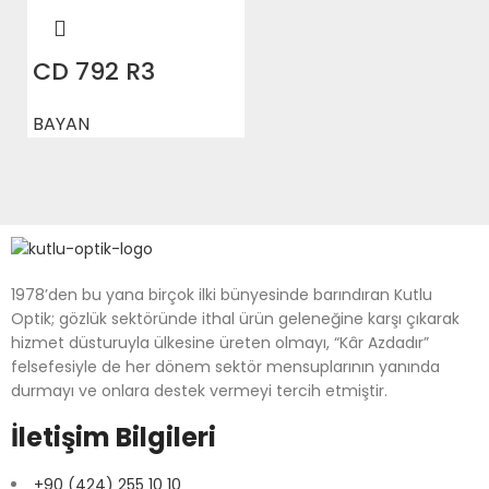
CD 792 R3
BAYAN
1978’den bu yana birçok ilki bünyesinde barındıran Kutlu
Optik; gözlük sektöründe ithal ürün geleneğine karşı çıkarak
hizmet düsturuyla ülkesine üreten olmayı, “Kâr Azdadır”
felsefesiyle de her dönem sektör mensuplarının yanında
durmayı ve onlara destek vermeyi tercih etmiştir.
İletişim Bilgileri
+90 (424) 255 10 10