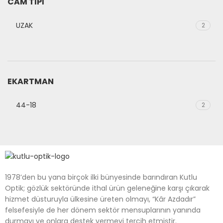
CAM TIPI
UZAK
2
EKARTMAN
44-18
2
1978’den bu yana birçok ilki bünyesinde barındıran Kutlu
Optik; gözlük sektöründe ithal ürün geleneğine karşı çıkarak
hizmet düsturuyla ülkesine üreten olmayı, “Kâr Azdadır”
felsefesiyle de her dönem sektör mensuplarının yanında
durmayı ve onlara destek vermeyi tercih etmiştir.