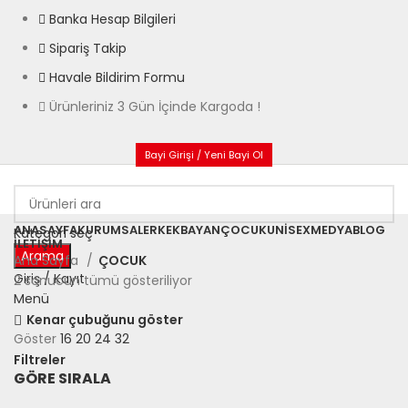
Banka Hesap Bilgileri
Sipariş Takip
Havale Bildirim Formu
Ürünleriniz 3 Gün İçinde Kargoda !
Bayi Girişi / Yeni Bayi Ol
ANASAYFA
KURUMSAL
ERKEK
BAYAN
ÇOCUK
UNISEX
MEDYA
BLOG
Kategori seç
İLETIŞIM
Arama
Ana Sayfa
ÇOCUK
Giriş / Kayıt
2 sonucun tümü gösteriliyor
Menü
Kenar çubuğunu göster
Göster
16
20
24
32
Filtreler
GÖRE SIRALA