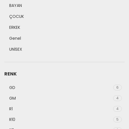
BAYAN
ÇOCUK
ERKEK
Genel
UNİSEX
RENK
GD
6
GM
4
R1
4
R10
5