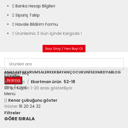
Banka Hesap Bilgileri
Sipariş Takip
Havale Bildirim Formu
Ürünleriniz 3 Gün İçinde Kargoda !
Bayi Girişi / Yeni Bayi Ol
ANASAYFA
KURUMSAL
ERKEK
BAYAN
ÇOCUK
UNISEX
MEDYA
BLOG
Kategori seç
İLETIŞIM
Arama
Ana Sayfa
Ekartman ürün
52-18
Giriş / Kayıt
30 sonuçtan 1-20 arası gösteriliyor
Menü
Kenar çubuğunu göster
Göster
16
20
24
32
Filtreler
GÖRE SIRALA