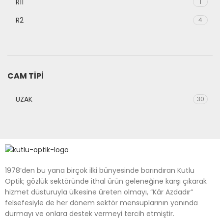
R11
1
R2
4
R3
1
SİL
3
R5
CAM TIPI
2
UZAK
30
1978’den bu yana birçok ilki bünyesinde barındıran Kutlu
Optik; gözlük sektöründe ithal ürün geleneğine karşı çıkarak
hizmet düsturuyla ülkesine üreten olmayı, “Kâr Azdadır”
felsefesiyle de her dönem sektör mensuplarının yanında
durmayı ve onlara destek vermeyi tercih etmiştir.