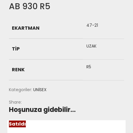
AB 930 R5
47-21
EKARTMAN
UZAK
TIP
R5
RENK
Kategoriler:
UNİSEX
Share:
Hoşunuza gidebilir…
Satıldı