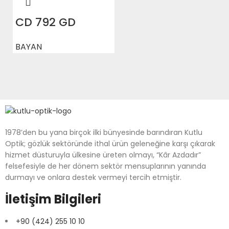
CD 792 GD
BAYAN
1978’den bu yana birçok ilki bünyesinde barındıran Kutlu
Optik; gözlük sektöründe ithal ürün geleneğine karşı çıkarak
hizmet düsturuyla ülkesine üreten olmayı, “Kâr Azdadır”
felsefesiyle de her dönem sektör mensuplarının yanında
durmayı ve onlara destek vermeyi tercih etmiştir.
İletişim Bilgileri
+90 (424) 255 10 10