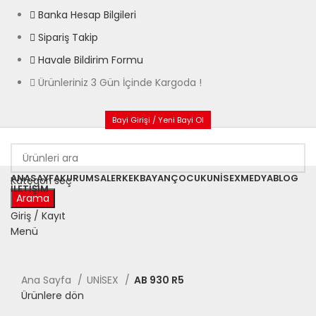
Banka Hesap Bilgileri
Sipariş Takip
Havale Bildirim Formu
Ürünleriniz 3 Gün İçinde Kargoda !
Bayi Girişi / Yeni Bayi Ol
ANASAYFA
KURUMSAL
ERKEK
BAYAN
ÇOCUK
UNISEX
MEDYA
BLOG
Kategori seç
İLETIŞIM
Arama
Giriş / Kayıt
Menü
Büyütmek için tıklayın
Ana Sayfa
UNİSEX
AB 930 R5
Ürünlere dön