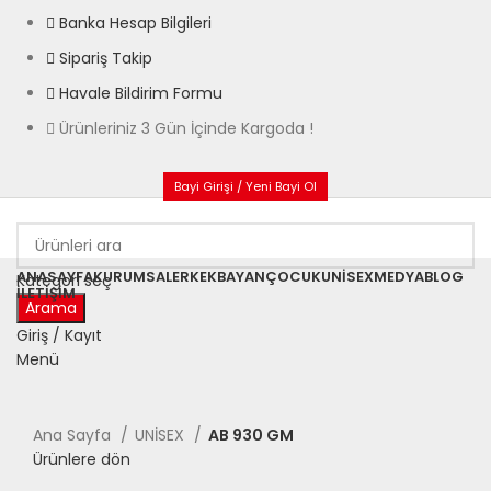
Banka Hesap Bilgileri
Sipariş Takip
Havale Bildirim Formu
Ürünleriniz 3 Gün İçinde Kargoda !
Bayi Girişi / Yeni Bayi Ol
ANASAYFA
KURUMSAL
ERKEK
BAYAN
ÇOCUK
UNISEX
MEDYA
BLOG
Kategori seç
İLETIŞIM
Arama
Giriş / Kayıt
Menü
Büyütmek için tıklayın
Ana Sayfa
UNİSEX
AB 930 GM
Ürünlere dön