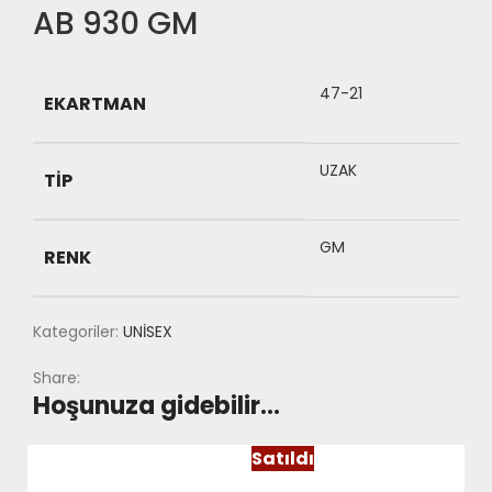
AB 930 GM
47-21
EKARTMAN
UZAK
TIP
GM
RENK
Kategoriler:
UNİSEX
Share:
Hoşunuza gidebilir…
Satıldı