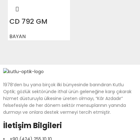
CD 792 GM
BAYAN
1978’den bu yana birçok ilki bünyesinde barındıran Kutlu
Optik; gözlük sektöründe ithal ürün geleneğine karşı çıkarak
hizmet düsturuyla ülkesine üreten olmayı, “Kâr Azdadır”
felsefesiyle de her dönem sektör mensuplarının yanında
durmayı ve onlara destek vermeyi tercih etmiştir.
İletişim Bilgileri
+90 (424) 255 10 10