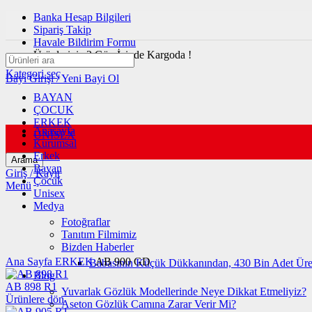
Banka Hesap Bilgileri
Sipariş Takip
Havale Bildirim Formu
Ürünleriniz 3 Gün İçinde Kargoda !
Kategori seç
Bayi Girişi / Yeni Bayi Ol
BAYAN
ÇOCUK
ERKEK
Anasayfa
UNİSEX
Kurumsal
Erkek
Arama
Bayan
Giriş / Kayıt
Çocuk
Menü
Unisex
Medya
Fotoğraflar
Büyütmek için tıklayın
Tanıtım Filmimiz
Bizden Haberler
Ana Sayfa
ERKEK
AB 900 GD
Babasının Küçük Dükkanından, 430 Bin Adet Üre
Blog
AB 898 R1
Yuvarlak Gözlük Modellerinde Neye Dikkat Etmeliyiz?
Ürünlere dön
Aseton Gözlük Camına Zarar Verir Mi?