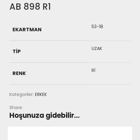
AB 898 R1
53-18
EKARTMAN
UZAK
TIP
R1
RENK
Kategoriler:
ERKEK
Share:
Hoşunuza gidebilir…