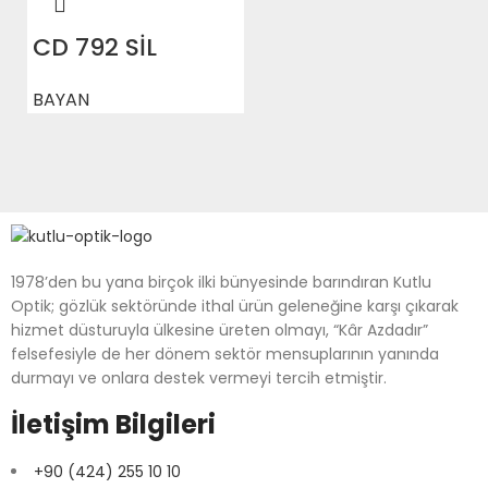
CD 792 SİL
BAYAN
1978’den bu yana birçok ilki bünyesinde barındıran Kutlu
Optik; gözlük sektöründe ithal ürün geleneğine karşı çıkarak
hizmet düsturuyla ülkesine üreten olmayı, “Kâr Azdadır”
felsefesiyle de her dönem sektör mensuplarının yanında
durmayı ve onlara destek vermeyi tercih etmiştir.
İletişim Bilgileri
+90 (424) 255 10 10