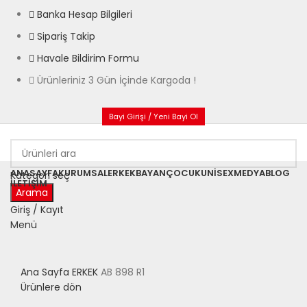
Banka Hesap Bilgileri
Sipariş Takip
Havale Bildirim Formu
Ürünleriniz 3 Gün İçinde Kargoda !
Bayi Girişi / Yeni Bayi Ol
ANASAYFA
KURUMSAL
ERKEK
BAYAN
ÇOCUK
UNISEX
MEDYA
BLOG
Kategori seç
İLETIŞIM
Arama
Giriş / Kayıt
Menü
Büyütmek için tıklayın
Ana Sayfa
ERKEK
AB 898 R1
Ürünlere dön