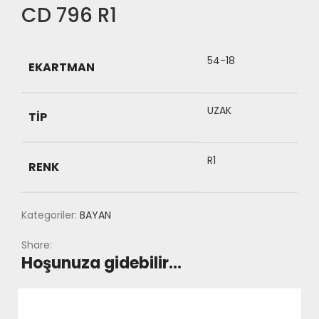
CD 796 R1
54-18
EKARTMAN
UZAK
TIP
R1
RENK
Kategoriler:
BAYAN
Share:
Hoşunuza gidebilir…