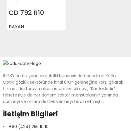
CD 792 R10
BAYAN
1978’den bu yana birçok ilki bünyesinde barındıran Kutlu
Optik; gözlük sektöründe ithal ürün geleneğine karşı çıkarak
hizmet düsturuyla ülkesine üreten olmayı, “Kâr Azdadır”
felsefesiyle de her dönem sektör mensuplarının yanında
durmayı ve onlara destek vermeyi tercih etmiştir.
İletişim Bilgileri
+90 (424) 255 10 10