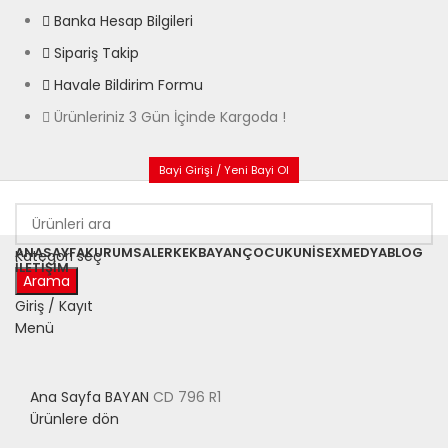
Banka Hesap Bilgileri
Sipariş Takip
Havale Bildirim Formu
Ürünleriniz 3 Gün İçinde Kargoda !
Bayi Girişi / Yeni Bayi Ol
ANASAYFA
KURUMSAL
ERKEK
BAYAN
ÇOCUK
UNISEX
MEDYA
BLOG
Kategori seç
İLETIŞIM
Arama
Giriş / Kayıt
Menü
Büyütmek için tıklayın
Ana Sayfa
BAYAN
CD 796 R1
Ürünlere dön