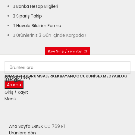
Banka Hesap Bilgileri
Sipariş Takip
Havale Bildirim Formu
Ürünleriniz 3 Gün İçinde Kargoda !
Bayi Girişi / Yeni Bayi Ol
ANASAYFA
KURUMSAL
ERKEK
BAYAN
ÇOCUK
UNISEX
MEDYA
BLOG
Kategori seç
İLETIŞIM
Arama
Satıldı
Giriş / Kayıt
Menü
Büyütmek için tıklayın
Ana Sayfa
ERKEK
CD 769 R1
Ürünlere dön