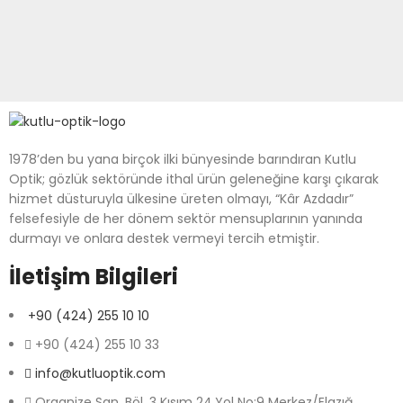
1978’den bu yana birçok ilki bünyesinde barındıran Kutlu
Optik; gözlük sektöründe ithal ürün geleneğine karşı çıkarak
hizmet düsturuyla ülkesine üreten olmayı, “Kâr Azdadır”
felsefesiyle de her dönem sektör mensuplarının yanında
durmayı ve onlara destek vermeyi tercih etmiştir.
İletişim Bilgileri
+90 (424) 255 10 10
+90 (424) 255 10 33
info@kutluoptik.com
Organize San. Böl. 3 Kısım 24.Yol No:9 Merkez/Elazığ