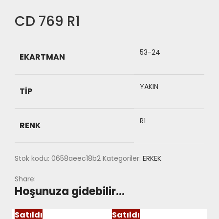
CD 769 R1
53-24
EKARTMAN
YAKIN
TIP
R1
RENK
Stok kodu:
0658aeec18b2
Kategoriler:
ERKEK
Share:
Hoşunuza gidebilir…
Satıldı
Satıldı