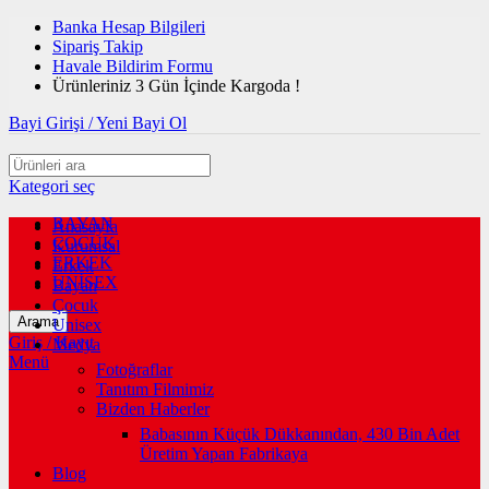
Banka Hesap Bilgileri
Sipariş Takip
Havale Bildirim Formu
Ürünleriniz 3 Gün İçinde Kargoda !
Bayi Girişi / Yeni Bayi Ol
Kategori seç
BAYAN
Anasayfa
ÇOCUK
Kurumsal
ERKEK
Erkek
UNİSEX
Bayan
Çocuk
Arama
Unisex
Giriş / Kayıt
Medya
Menü
Fotoğraflar
Tanıtım Filmimiz
Bizden Haberler
Babasının Küçük Dükkanından, 430 Bin Adet
Üretim Yapan Fabrikaya
Blog