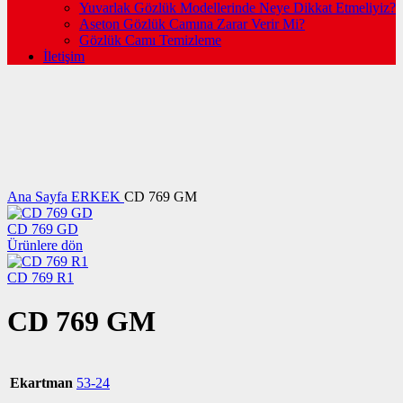
Yuvarlak Gözlük Modellerinde Neye Dikkat Etmeliyiz?
Aseton Gözlük Camına Zarar Verir Mi?
Gözlük Camı Temizleme
İletişim
Büyütmek için tıklayın
Ana Sayfa
ERKEK
CD 769 GM
CD 769 GD
Ürünlere dön
CD 769 R1
CD 769 GM
Ekartman
53-24