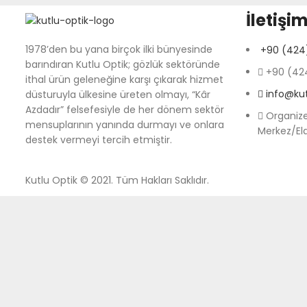
İletişim
1978’den bu yana birçok ilki bünyesinde
+90 (424)
barındıran Kutlu Optik; gözlük sektöründe
+90 (424
ithal ürün geleneğine karşı çıkarak hizmet
info@ku
düsturuyla ülkesine üreten olmayı, “Kâr
Azdadır” felsefesiyle de her dönem sektör
Organize
mensuplarının yanında durmayı ve onlara
Merkez/El
destek vermeyi tercih etmiştir.
Kutlu Optik © 2021. Tüm Hakları Saklıdır.