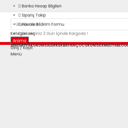
Banka Hesap Bilgileri
Sipariş Takip
Havale Bildirim Formu
Kategori seç
Ürünleriniz 3 Gün İçinde Kargoda !
Arama
ANASAYFA
KURUMSAL
ERKEK
BAYAN
ÇOCUK
UNISEX
MEDYA
BLOG
Giriş / Kayıt
Menü
Büyütmek için tıklayın