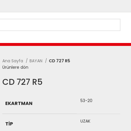
Ana Sayfa
BAYAN
CD 727 R5
Ürünlere dön
CD 727 R5
53-20
EKARTMAN
UZAK
TIP