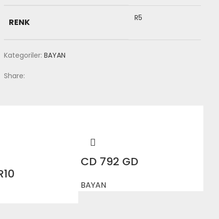
R5
RENK
Kategoriler:
BAYAN
Share:
CD 792 GD
R10
BAYAN