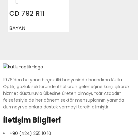
CD 792 R11
BAYAN
1978’den bu yana birçok ilki bünyesinde barındıran Kutlu
Optik; gözlük sektöründe ithal ürün geleneğine karşı çıkarak
hizmet düsturuyla ülkesine üreten olmayı, “Kâr Azdadır”
felsefesiyle de her dönem sektör mensuplarının yanında
durmayı ve onlara destek vermeyi tercih etmiştir.
İletişim Bilgileri
+90 (424) 255 10 10