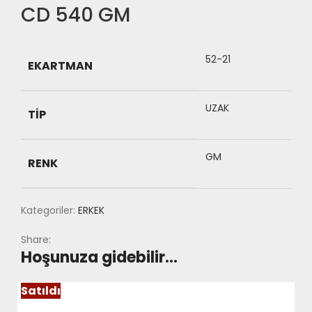
CD 540 GM
52-21
EKARTMAN
UZAK
TIP
GM
RENK
Kategoriler:
ERKEK
Share:
Hoşunuza gidebilir…
Satıldı