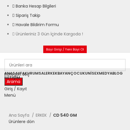
Banka Hesap Bilgileri
Sipariş Takip
Havale Bildirim Formu
Ürünleriniz 3 Gün İçinde Kargoda !
Bayi Girişi / Yeni Bayi Ol
ANASAYFA
KURUMSAL
ERKEK
BAYAN
ÇOCUK
UNISEX
MEDYA
BLOG
Kategori seç
İLETIŞIM
Arama
Giriş / Kayıt
Menü
Büyütmek için tıklayın
Ana Sayfa
ERKEK
CD 540 GM
Ürünlere dön