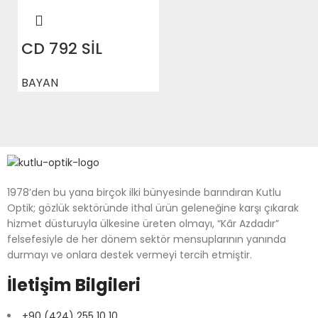
CD 792 SİL
BAYAN
1978’den bu yana birçok ilki bünyesinde barındıran Kutlu
Optik; gözlük sektöründe ithal ürün geleneğine karşı çıkarak
hizmet düsturuyla ülkesine üreten olmayı, “Kâr Azdadır”
felsefesiyle de her dönem sektör mensuplarının yanında
durmayı ve onlara destek vermeyi tercih etmiştir.
İletişim Bilgileri
+90 (424) 255 10 10