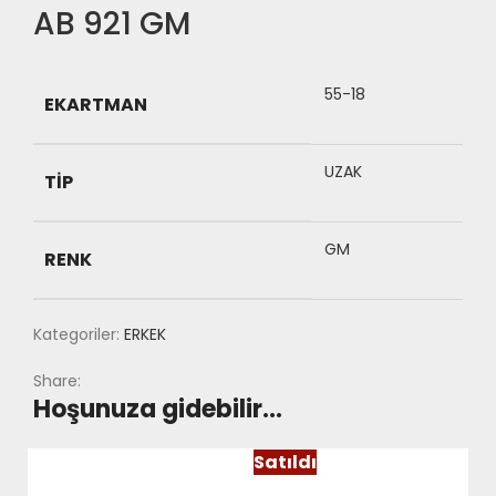
AB 921 GM
55-18
EKARTMAN
UZAK
TIP
GM
RENK
Kategoriler:
ERKEK
Share:
Hoşunuza gidebilir…
Satıldı