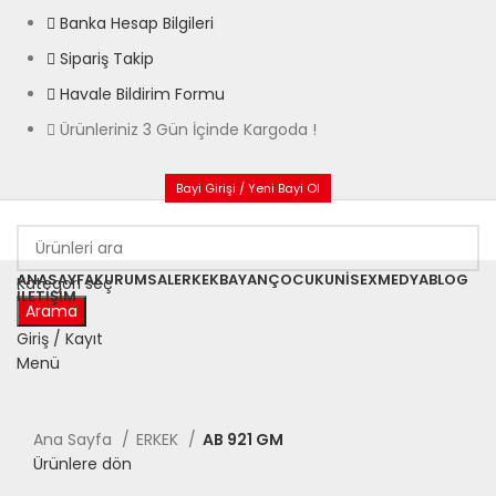
Banka Hesap Bilgileri
Sipariş Takip
Havale Bildirim Formu
Ürünleriniz 3 Gün İçinde Kargoda !
Bayi Girişi / Yeni Bayi Ol
ANASAYFA
KURUMSAL
ERKEK
BAYAN
ÇOCUK
UNISEX
MEDYA
BLOG
Kategori seç
İLETIŞIM
Arama
Giriş / Kayıt
Menü
Büyütmek için tıklayın
Ana Sayfa
ERKEK
AB 921 GM
Ürünlere dön