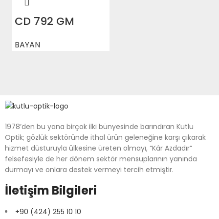
CD 792 GM
BAYAN
1978’den bu yana birçok ilki bünyesinde barındıran Kutlu
Optik; gözlük sektöründe ithal ürün geleneğine karşı çıkarak
hizmet düsturuyla ülkesine üreten olmayı, “Kâr Azdadır”
felsefesiyle de her dönem sektör mensuplarının yanında
durmayı ve onlara destek vermeyi tercih etmiştir.
İletişim Bilgileri
+90 (424) 255 10 10