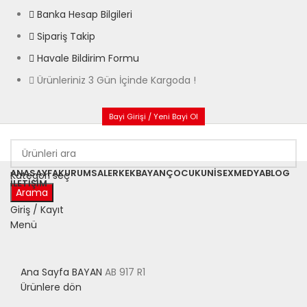
Banka Hesap Bilgileri
Sipariş Takip
Havale Bildirim Formu
Ürünleriniz 3 Gün İçinde Kargoda !
Bayi Girişi / Yeni Bayi Ol
ANASAYFA
KURUMSAL
ERKEK
BAYAN
ÇOCUK
UNISEX
MEDYA
BLOG
Kategori seç
İLETIŞIM
Arama
Giriş / Kayıt
Menü
Büyütmek için tıklayın
Ana Sayfa
BAYAN
AB 917 R1
Ürünlere dön