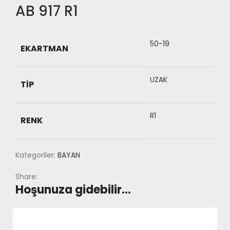
AB 917 R1
50-19
EKARTMAN
UZAK
TIP
R1
RENK
Kategoriler:
BAYAN
Share:
Hoşunuza gidebilir…