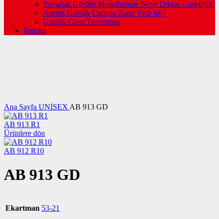
Yuvarlak Gözlük Modellerinde Neye Dikkat Etmeliyiz?
Aseton Gözlük Camına Zarar Verir Mi?
Gözlük Camı Temizleme
İletişim
Büyütmek için tıklayın
Ana Sayfa
UNİSEX
AB 913 GD
AB 913 R1
Ürünlere dön
AB 912 R10
AB 913 GD
Ekartman
53-21