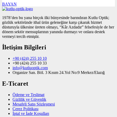
BAYAN
1978’den bu yana birçok ilki bünyesinde barındıran Kutlu Optik;
gözlük sektöründe ithal ürün geleneğine karşı çıkarak hizmet
düsturuyla ülkesine üreten olmayı, “Kâr Azdadır” felsefesiyle de her
dönem sektör mensuplarının yanında durmayı ve onlara destek
vermeyi tercih etmiştir.
İletişim Bilgileri
+90 (424) 255 10 10
+90 (424) 255 10 33
info@kutluoptik.com
Organize San. Böl. 3 Kısım 24.Yol No:9 Merkez/Elazığ
E-Ticaret
Ödeme ve Teslimat
Gizlilik ve Güvenlik
Mesafeli Satış Sözleşmesi
Çerez Politikası
İptal ve İade Koşulları