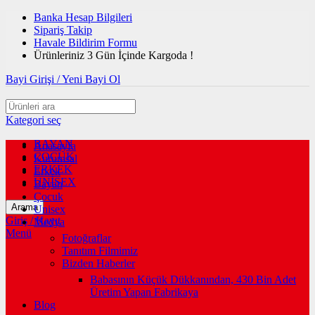
Banka Hesap Bilgileri
Sipariş Takip
Havale Bildirim Formu
Ürünleriniz 3 Gün İçinde Kargoda !
Bayi Girişi / Yeni Bayi Ol
Kategori seç
BAYAN
Anasayfa
ÇOCUK
Kurumsal
ERKEK
Erkek
UNİSEX
Bayan
Çocuk
Arama
Unisex
Giriş / Kayıt
Medya
Menü
Fotoğraflar
Tanıtım Filmimiz
Bizden Haberler
Babasının Küçük Dükkanından, 430 Bin Adet
Üretim Yapan Fabrikaya
Blog