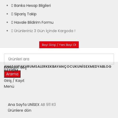
Banka Hesap Bilgileri
Sipariş Takip
Havale Bildirim Formu
Ürünleriniz 3 Gün İçinde Kargoda !
Bayi Girişi / Yeni Bayi Ol
ANASAYFA
KURUMSAL
ERKEK
BAYAN
ÇOCUK
UNISEX
MEDYA
BLOG
Kategori seç
İLETIŞIM
Arama
Giriş / Kayıt
Menü
Büyütmek için tıklayın
Ana Sayfa
UNİSEX
AB 911 R3
Ürünlere dön