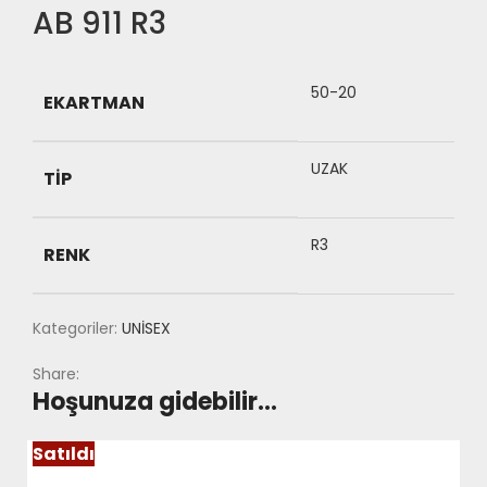
AB 911 R3
50-20
EKARTMAN
UZAK
TIP
R3
RENK
Kategoriler:
UNİSEX
Share:
Hoşunuza gidebilir…
Satıldı