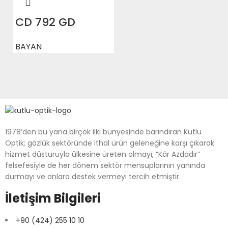
CD 792 GD
BAYAN
1978’den bu yana birçok ilki bünyesinde barındıran Kutlu
Optik; gözlük sektöründe ithal ürün geleneğine karşı çıkarak
hizmet düsturuyla ülkesine üreten olmayı, “Kâr Azdadır”
felsefesiyle de her dönem sektör mensuplarının yanında
durmayı ve onlara destek vermeyi tercih etmiştir.
İletişim Bilgileri
+90 (424) 255 10 10