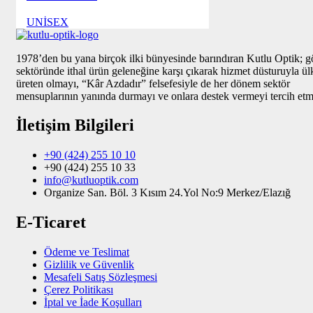
UNİSEX
1978’den bu yana birçok ilki bünyesinde barındıran Kutlu Optik; g
sektöründe ithal ürün geleneğine karşı çıkarak hizmet düsturuyla ül
üreten olmayı, “Kâr Azdadır” felsefesiyle de her dönem sektör
mensuplarının yanında durmayı ve onlara destek vermeyi tercih etmi
İletişim Bilgileri
+90 (424) 255 10 10
+90 (424) 255 10 33
info@kutluoptik.com
Organize San. Böl. 3 Kısım 24.Yol No:9 Merkez/Elazığ
E-Ticaret
Ödeme ve Teslimat
Gizlilik ve Güvenlik
Mesafeli Satış Sözleşmesi
Çerez Politikası
İptal ve İade Koşulları