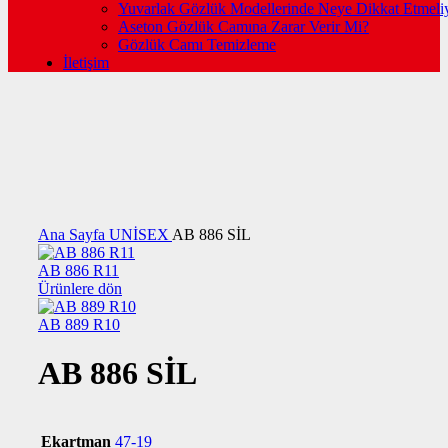
Yuvarlak Gözlük Modellerinde Neye Dikkat Etmeli
Aseton Gözlük Camına Zarar Verir Mi?
Gözlük Camı Temizleme
İletişim
Büyütmek için tıklayın
Ana Sayfa
UNİSEX
AB 886 SİL
AB 886 R11
Ürünlere dön
AB 889 R10
AB 886 SİL
Ekartman
47-19