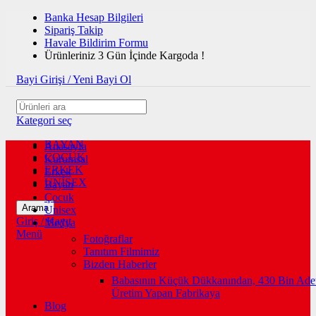
Banka Hesap Bilgileri
Sipariş Takip
Havale Bildirim Formu
Ürünleriniz 3 Gün İçinde Kargoda !
Bayi Girişi / Yeni Bayi Ol
Kategori seç
BAYAN
Anasayfa
ÇOCUK
Kurumsal
ERKEK
Erkek
UNİSEX
Bayan
Çocuk
Arama
Unisex
Giriş / Kayıt
Medya
Menü
Fotoğraflar
Tanıtım Filmimiz
Bizden Haberler
Babasının Küçük Dükkanından, 430 Bin Ade
Üretim Yapan Fabrikaya
Blog