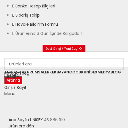
Banka Hesap Bilgileri
Sipariş Takip
Havale Bildirim Formu
Ürünleriniz 3 Gün İçinde Kargoda !
Bayi Girişi / Yeni Bayi Ol
ANASAYFA
KURUMSAL
ERKEK
BAYAN
ÇOCUK
UNISEX
MEDYA
BLOG
Kategori seç
İLETIŞIM
Arama
Satıldı
Giriş / Kayıt
Menü
Büyütmek için tıklayın
Ana Sayfa
UNİSEX
AB 886 R10
Ürünlere dön