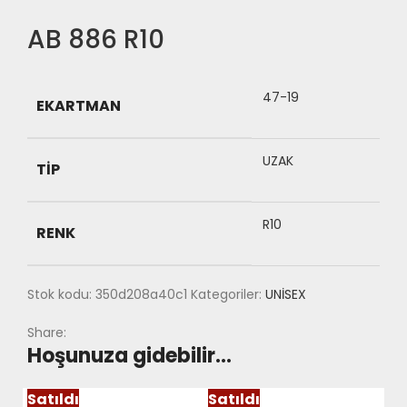
AB 886 R10
47-19
EKARTMAN
UZAK
TIP
R10
RENK
Stok kodu:
350d208a40c1
Kategoriler:
UNİSEX
Share:
Hoşunuza gidebilir…
Satıldı
Satıldı