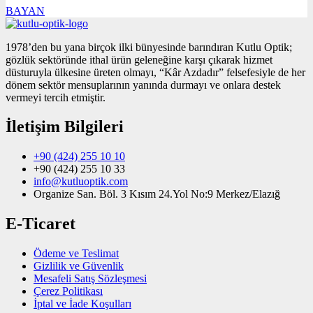
BAYAN
1978’den bu yana birçok ilki bünyesinde barındıran Kutlu Optik;
gözlük sektöründe ithal ürün geleneğine karşı çıkarak hizmet
düsturuyla ülkesine üreten olmayı, “Kâr Azdadır” felsefesiyle de her
dönem sektör mensuplarının yanında durmayı ve onlara destek
vermeyi tercih etmiştir.
İletişim Bilgileri
+90 (424) 255 10 10
+90 (424) 255 10 33
info@kutluoptik.com
Organize San. Böl. 3 Kısım 24.Yol No:9 Merkez/Elazığ
E-Ticaret
Ödeme ve Teslimat
Gizlilik ve Güvenlik
Mesafeli Satış Sözleşmesi
Çerez Politikası
İptal ve İade Koşulları