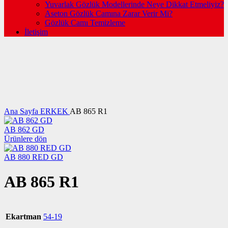
Yuvarlak Gözlük Modellerinde Neye Dikkat Etmeliyiz?
Aseton Gözlük Camına Zarar Verir Mi?
Gözlük Camı Temizleme
İletişim
Büyütmek için tıklayın
Ana Sayfa
ERKEK
AB 865 R1
AB 862 GD
Ürünlere dön
AB 880 RED GD
AB 865 R1
Ekartman
54-19