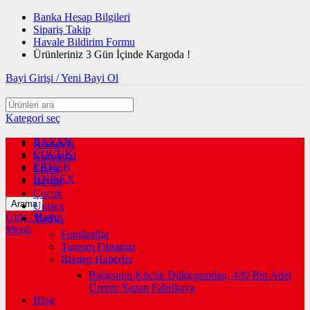
Banka Hesap Bilgileri
Sipariş Takip
Havale Bildirim Formu
Ürünleriniz 3 Gün İçinde Kargoda !
Bayi Girişi / Yeni Bayi Ol
Kategori seç
BAYAN
Anasayfa
ÇOCUK
Kurumsal
ERKEK
Erkek
UNİSEX
Bayan
Çocuk
Arama
Unisex
Giriş / Kayıt
Medya
Menü
Fotoğraflar
Tanıtım Filmimiz
Bizden Haberler
Babasının Küçük Dükkanından, 430 Bin Adet
Üretim Yapan Fabrikaya
Blog