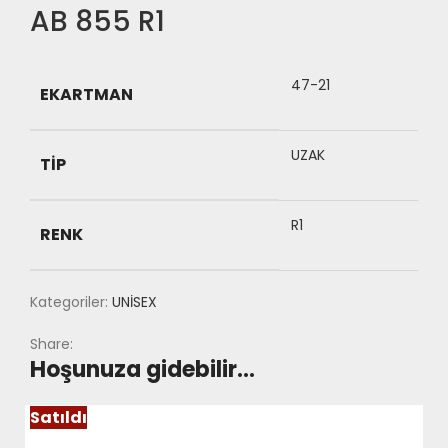
AB 855 R1
47-21
EKARTMAN
UZAK
TIP
R1
RENK
Kategoriler:
UNİSEX
Share:
Hoşunuza gidebilir…
Satıldı