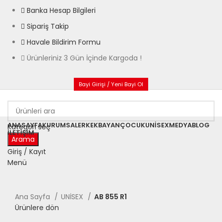
Banka Hesap Bilgileri
Sipariş Takip
Havale Bildirim Formu
Ürünleriniz 3 Gün İçinde Kargoda !
Bayi Girişi / Yeni Bayi Ol
ANASAYFA
KURUMSAL
ERKEK
BAYAN
ÇOCUK
UNISEX
MEDYA
BLOG
Kategori seç
İLETIŞIM
Arama
Giriş / Kayıt
Menü
Büyütmek için tıklayın
Ana Sayfa
UNİSEX
AB 855 R1
Ürünlere dön