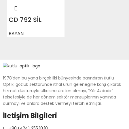
CD 792 SİL
BAYAN
1978’den bu yana birçok ilki bünyesinde barındıran Kutlu
Optik; gözlük sektöründe ithal ürün geleneğine karşı çıkarak
hizmet düsturuyla ülkesine üreten olmayı, “Kâr Azdadır”
felsefesiyle de her dönem sektör mensuplarının yanında
durmayı ve onlara destek vermeyi tercih etmiştir.
İletişim Bilgileri
+90 (424) 255 10 10