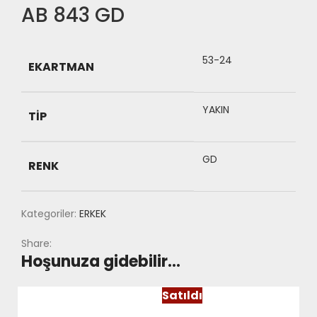
AB 843 GD
53-24
EKARTMAN
YAKIN
TIP
GD
RENK
Kategoriler:
ERKEK
Share:
Hoşunuza gidebilir…
Satıldı