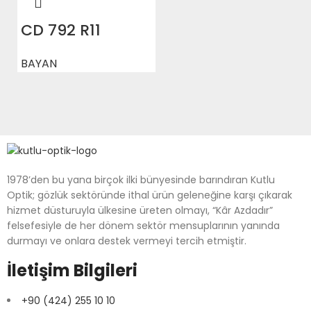
CD 792 R11
BAYAN
1978’den bu yana birçok ilki bünyesinde barındıran Kutlu
Optik; gözlük sektöründe ithal ürün geleneğine karşı çıkarak
hizmet düsturuyla ülkesine üreten olmayı, “Kâr Azdadır”
felsefesiyle de her dönem sektör mensuplarının yanında
durmayı ve onlara destek vermeyi tercih etmiştir.
İletişim Bilgileri
+90 (424) 255 10 10