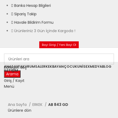
Banka Hesap Bilgileri
Sipariş Takip
Havale Bildirim Formu
Ürünleriniz 3 Gün İçinde Kargoda !
Bayi Girişi / Yeni Bayi Ol
ANASAYFA
KURUMSAL
ERKEK
BAYAN
ÇOCUK
UNISEX
MEDYA
BLOG
Kategori seç
İLETIŞIM
Arama
Giriş / Kayıt
Menü
Büyütmek için tıklayın
Ana Sayfa
ERKEK
AB 843 GD
Ürünlere dön