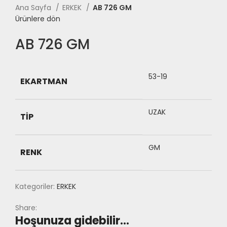
Ana Sayfa
ERKEK
AB 726 GM
Ürünlere dön
AB 726 GM
53-19
EKARTMAN
UZAK
TIP
GM
RENK
Kategoriler:
ERKEK
Share:
Hoşunuza gidebilir…