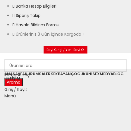
Banka Hesap Bilgileri
Sipariş Takip
Havale Bildirim Formu
Ürünleriniz 3 Gün İçinde Kargoda !
Bayi Girişi / Yeni Bayi Ol
ANASAYFA
KURUMSAL
ERKEK
BAYAN
ÇOCUK
UNISEX
MEDYA
BLOG
Kategori seç
İLETIŞIM
Arama
Satıldı
Giriş / Kayıt
Menü
Büyütmek için tıklayın