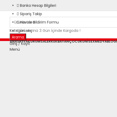
Banka Hesap Bilgileri
Sipariş Takip
Havale Bildirim Formu
Kategori seç
Ürünleriniz 3 Gün İçinde Kargoda !
Arama
ANASAYFA
KURUMSAL
ERKEK
BAYAN
ÇOCUK
UNISEX
MEDYA
BLOG
Giriş / Kayıt
Menü
Büyütmek için tıklayın