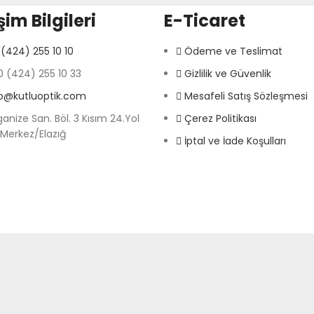
işim Bilgileri
E-Ticaret
(424) 255 10 10
Ödeme ve Teslimat
 (424) 255 10 33
Gizlilik ve Güvenlik
fo@kutluoptik.com
Mesafeli Satış Sözleşmesi
anize San. Böl. 3 Kısım 24.Yol
Çerez Politikası
 Merkez/Elazığ
İptal ve İade Koşulları