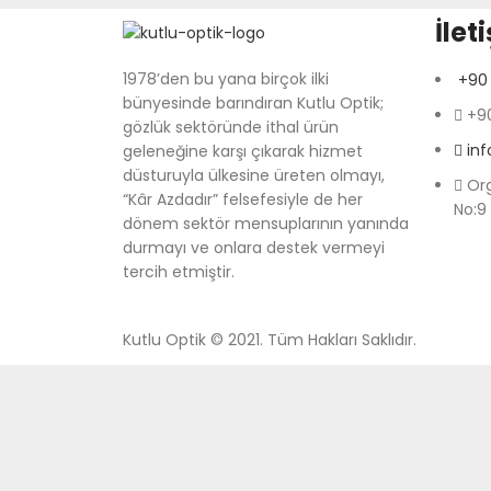
İlet
1978’den bu yana birçok ilki
+90 
bünyesinde barındıran Kutlu Optik;
+90
gözlük sektöründe ithal ürün
in
geleneğine karşı çıkarak hizmet
düsturuyla ülkesine üreten olmayı,
Org
“Kâr Azdadır” felsefesiyle de her
No:9
dönem sektör mensuplarının yanında
durmayı ve onlara destek vermeyi
tercih etmiştir.
Kutlu Optik © 2021. Tüm Hakları Saklıdır.