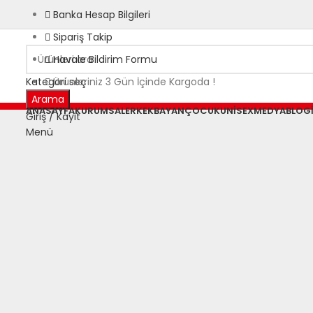
Banka Hesap Bilgileri
Sipariş Takip
Havale Bildirim Formu
Kategori seç
Ürünleriniz 3 Gün İçinde Kargoda !
Arama
ANASAYFA
KURUMSAL
ERKEK
BAYAN
ÇOCUK
UNISEX
MEDYA
BLOG
Giriş / Kayıt
Menü
Büyütmek için tıklayın