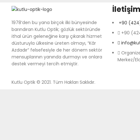
İletişim
1978’den bu yana birçok ilki bünyesinde
+90 (424)
barındıran Kutlu Optik; gözlük sektöründe
+90 (424
ithal ürün geleneğine karşı çıkarak hizmet
info@ku
düsturuyla ülkesine üreten olmayı, “Kâr
Azdadır” felsefesiyle de her dönem sektör
Organize
mensuplarının yanında durmayı ve onlara
Merkez/El
destek vermeyi tercih etmiştir.
Kutlu Optik © 2021. Tüm Hakları Saklıdır.