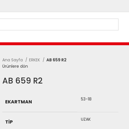
Ana Sayfa
ERKEK
AB 659 R2
Ürünlere dön
AB 659 R2
53-18
EKARTMAN
UZAK
TIP