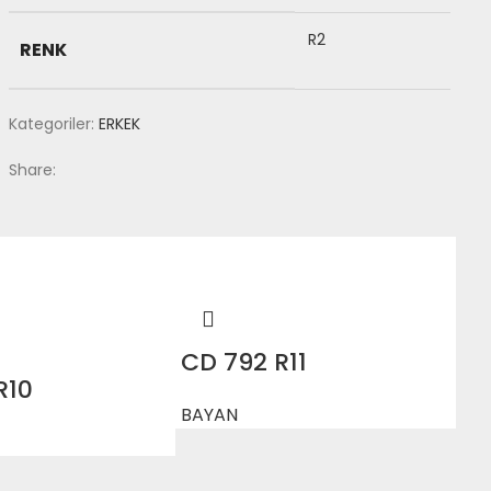
R2
RENK
Kategoriler:
ERKEK
Share:
CD 792 R11
R10
BAYAN