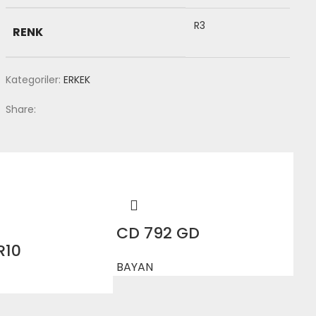
R3
RENK
Kategoriler:
ERKEK
Share:
CD 792 GD
R10
BAYAN