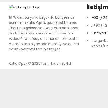
İletişim
1978’den bu yana birçok ilki bünyesinde
+90 (424)
barındıran Kutlu Optik; gözlük sektöründe
+90 (424
ithal ürün geleneğine karşı çıkarak hizmet
info@ku
düsturuyla ülkesine üreten olmayı, “Kâr
Azdadır” felsefesiyle de her dönem sektör
Organize
mensuplarının yanında durmayı ve onlara
Merkez/El
destek vermeyi tercih etmiştir.
Kutlu Optik © 2021. Tüm Hakları Saklıdır.