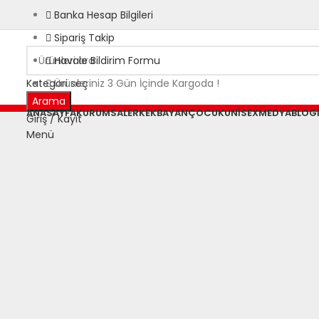
Banka Hesap Bilgileri
Sipariş Takip
Havale Bildirim Formu
Kategori seç
Ürünleriniz 3 Gün İçinde Kargoda !
Arama
ANASAYFA
KURUMSAL
ERKEK
BAYAN
ÇOCUK
UNISEX
MEDYA
BLOG
Giriş / Kayıt
Menü
Büyütmek için tıklayın