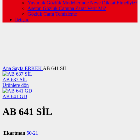
Yuvarlak Gözlük Modellerinde Neye Dikkat Etmeliyiz?
Aseton Gözlük Camına Zarar Verir Mi?
Gözlük Camı Temizleme
İletişim
Büyütmek için tıklayın
Ana Sayfa
ERKEK
AB 641 SİL
AB 637 SİL
Ürünlere dön
AB 641 GD
AB 641 SİL
Ekartman
50-21