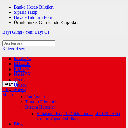
Banka Hesap Bilgileri
Sipariş Takip
Havale Bildirim Formu
Ürünleriniz 3 Gün İçinde Kargoda !
Bayi Girişi / Yeni Bayi Ol
Kategori seç
BAYAN
Anasayfa
ÇOCUK
Kurumsal
ERKEK
Erkek
UNİSEX
Bayan
Çocuk
Arama
Unisex
Giriş / Kayıt
Medya
Menü
Fotoğraflar
Tanıtım Filmimiz
Bizden Haberler
Babasının Küçük Dükkanından, 430 Bin Adet
Üretim Yapan Fabrikaya
Blog