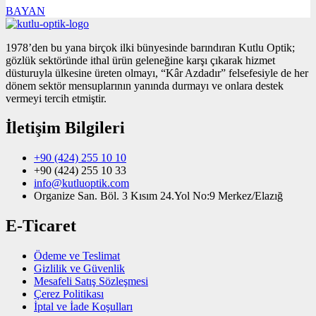
BAYAN
1978’den bu yana birçok ilki bünyesinde barındıran Kutlu Optik;
gözlük sektöründe ithal ürün geleneğine karşı çıkarak hizmet
düsturuyla ülkesine üreten olmayı, “Kâr Azdadır” felsefesiyle de her
dönem sektör mensuplarının yanında durmayı ve onlara destek
vermeyi tercih etmiştir.
İletişim Bilgileri
+90 (424) 255 10 10
+90 (424) 255 10 33
info@kutluoptik.com
Organize San. Böl. 3 Kısım 24.Yol No:9 Merkez/Elazığ
E-Ticaret
Ödeme ve Teslimat
Gizlilik ve Güvenlik
Mesafeli Satış Sözleşmesi
Çerez Politikası
İptal ve İade Koşulları