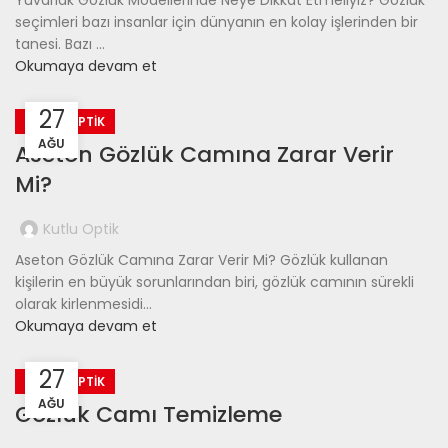
Yuvarlak Gözlük Modellerinde Neye Dikkat Etmeliyiz? Gözlük
seçimleri bazı insanlar için dünyanın en kolay işlerinden bir
tanesi. Bazı ...
Okumaya devam et
27
KUTLU OPTIK
AĞU
Aseton Gözlük Camına Zarar Verir
Mi?
Kutlu Optik
Aseton Gözlük Camına Zarar Verir Mi? Gözlük kullanan
kişilerin en büyük sorunlarından biri, gözlük camının sürekli
olarak kirlenmesidi...
Okumaya devam et
27
KUTLU OPTIK
AĞU
Gözlük Camı Temizleme