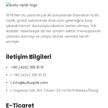
1978’den bu yana birçok ilki bünyesinde barındıran Kutlu
Optik; gözlük sektöründe ithal ürün geleneğine karşı
çıkarak hizmet düsturuyla ülkesine üreten olmayı, “Kâr
Azdadır” felsefesiyle de her dönem sektör mensuplarının
yanında durmayı ve onlara destek vermeyi tercih
etmiştir.
İletişim Bilgileri
+90 (424) 255 10 10
+90 (424) 255 10 33
info@kutluoptik.com
Organize San. Böl. 3 Kısım 24.Yol No:9 Merkez/Elazığ
E-Ticaret