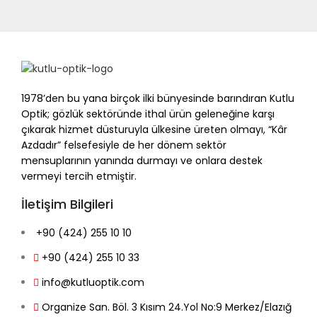
1978’den bu yana birçok ilki bünyesinde barındıran Kutlu
Optik; gözlük sektöründe ithal ürün geleneğine karşı
çıkarak hizmet düsturuyla ülkesine üreten olmayı, “Kâr
Azdadır” felsefesiyle de her dönem sektör
mensuplarının yanında durmayı ve onlara destek
vermeyi tercih etmiştir.
İletişim Bilgileri
+90 (424) 255 10 10
+90 (424) 255 10 33
info@kutluoptik.com
Organize San. Böl. 3 Kısım 24.Yol No:9 Merkez/Elazığ