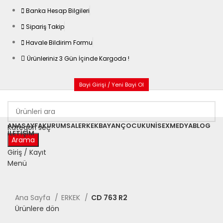
Banka Hesap Bilgileri
Sipariş Takip
Havale Bildirim Formu
Ürünleriniz 3 Gün İçinde Kargoda !
Bayi Girişi / Yeni Bayi Ol
ANASAYFA
KURUMSAL
ERKEK
BAYAN
ÇOCUK
UNISEX
MEDYA
BLOG
Kategori seç
İLETIŞIM
Arama
Giriş / Kayıt
Menü
Büyütmek için tıklayın
Ana Sayfa
ERKEK
CD 763 R2
Ürünlere dön