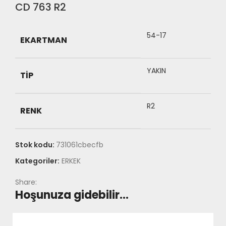
CD 763 R2
54-17
EKARTMAN
YAKIN
TIP
R2
RENK
Stok kodu:
731061cbecfb
Kategoriler:
ERKEK
Share:
Hoşunuza gidebilir…