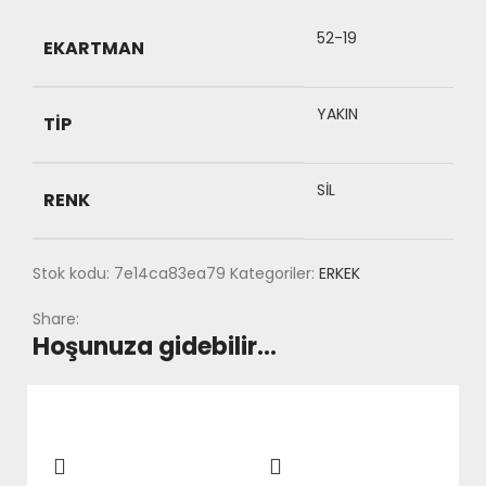
52-19
EKARTMAN
YAKIN
TIP
SİL
RENK
Stok kodu:
7e14ca83ea79
Kategoriler:
ERKEK
Share:
Hoşunuza gidebilir…