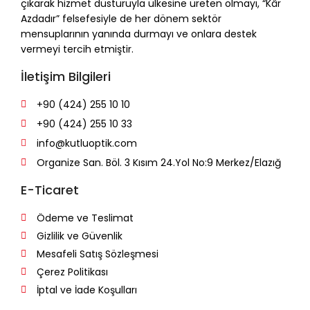
çıkarak hizmet düsturuyla ülkesine üreten olmayı, “Kâr
Azdadır” felsefesiyle de her dönem sektör
mensuplarının yanında durmayı ve onlara destek
vermeyi tercih etmiştir.
İletişim Bilgileri
+90 (424) 255 10 10
+90 (424) 255 10 33
info@kutluoptik.com
Organize San. Böl. 3 Kısım 24.Yol No:9 Merkez/Elazığ
E-Ticaret
Ödeme ve Teslimat
Gizlilik ve Güvenlik
Mesafeli Satış Sözleşmesi
Çerez Politikası
İptal ve İade Koşulları