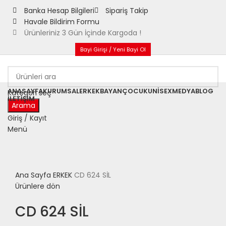
Banka Hesap Bilgileri
Sipariş Takip
Havale Bildirim Formu
Ürünleriniz 3 Gün İçinde Kargoda !
Bayi Girişi / Yeni Bayi Ol
ANASAYFA
KURUMSAL
ERKEK
BAYAN
ÇOCUK
UNISEX
MEDYA
BLOG
Kategori seç
İLETIŞIM
Arama
Satıldı
Giriş / Kayıt
Menü
Büyütmek için tıklayın
Ana Sayfa
ERKEK
CD 624 SİL
Ürünlere dön
CD 624 SİL