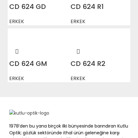
CD 624 GD
CD 624 R1
ERKEK
ERKEK
CD 624 GM
CD 624 R2
ERKEK
ERKEK
1978’den bu yana birçok ilki bünyesinde barındıran Kutlu
Optik; gözlük sektöründe ithal ürün geleneğine karşı