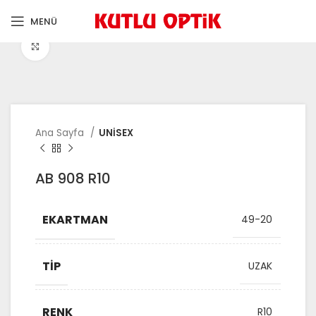
MENÜ
Büyütmek için tıklayın
Ana Sayfa
UNİSEX
AB 908 R10
EKARTMAN
49-20
TIP
UZAK
RENK
R10