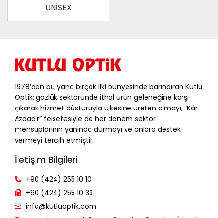
UNİSEX
1978’den bu yana birçok ilki bünyesinde barındıran Kutlu
Optik; gözlük sektöründe ithal ürün geleneğine karşı
çıkarak hizmet düsturuyla ülkesine üreten olmayı, “Kâr
Azdadır” felsefesiyle de her dönem sektör
mensuplarının yanında durmayı ve onlara destek
vermeyi tercih etmiştir.
İletişim Bilgileri
+90 (424) 255 10 10
+90 (424) 255 10 33
info@kutluoptik.com