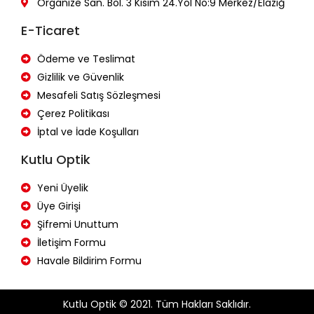
Organize San. Böl. 3 Kısım 24.Yol No:9 Merkez/Elazığ
E-Ticaret
Ödeme ve Teslimat
Gizlilik ve Güvenlik
Mesafeli Satış Sözleşmesi
Çerez Politikası
İptal ve İade Koşulları
Kutlu Optik
Yeni Üyelik
Üye Girişi
Şifremi Unuttum
İletişim Formu
Havale Bildirim Formu
Kutlu Optik © 2021. Tüm Hakları Saklıdır.