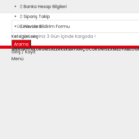
Banka Hesap Bilgileri
Sipariş Takip
Havale Bildirim Formu
Kategori seç
Ürünleriniz 3 Gün İçinde Kargoda !
Arama
ANASAYFA
KURUMSAL
ERKEK
BAYAN
ÇOCUK
UNISEX
MEDYA
BLOG
Giriş / Kayıt
Menü
Büyütmek için tıklayın