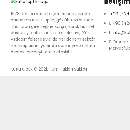
İletişim
1978’den bu yana birçok ilki bünyesinde
+90 (424)
barındıran Kutlu Optik; gözlük sektöründe
+90 (424
ithal ürün geleneğine karşı çıkarak hizmet
info@ku
düsturuyla ülkesine üreten olmayı, “Kâr
Azdadır” felsefesiyle de her dönem sektör
Organize
mensuplarının yanında durmayı ve onlara
Merkez/El
destek vermeyi tercih etmiştir.
Kutlu Optik © 2021. Tüm Hakları Saklıdır.