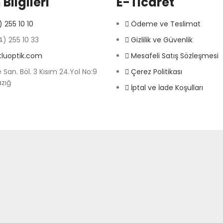
 Bilgileri
E-Ticaret
 255 10 10
Ödeme ve Teslimat
) 255 10 33
Gizlilik ve Güvenlik
tluoptik.com
Mesafeli Satış Sözleşmesi
 San. Böl. 3 Kısım 24.Yol No:9
Çerez Politikası
azığ
İptal ve İade Koşulları