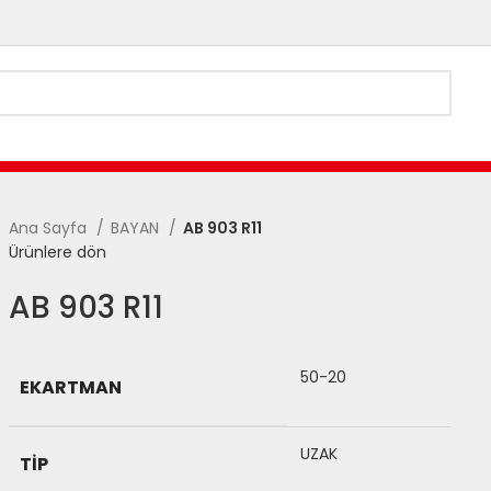
Ana Sayfa
BAYAN
AB 903 R11
Ürünlere dön
AB 903 R11
50-20
EKARTMAN
UZAK
TIP