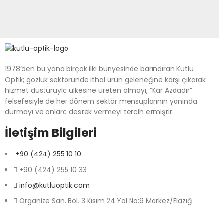
1978’den bu yana birçok ilki bünyesinde barındıran Kutlu
Optik; gözlük sektöründe ithal ürün geleneğine karşı çıkarak
hizmet düsturuyla ülkesine üreten olmayı, “Kâr Azdadır”
felsefesiyle de her dönem sektör mensuplarının yanında
durmayı ve onlara destek vermeyi tercih etmiştir.
İletişim Bilgileri
+90 (424) 255 10 10
+90 (424) 255 10 33
info@kutluoptik.com
Organize San. Böl. 3 Kısım 24.Yol No:9 Merkez/Elazığ