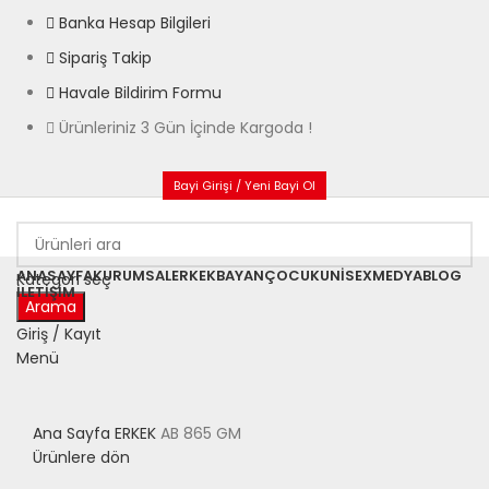
Banka Hesap Bilgileri
Sipariş Takip
Havale Bildirim Formu
Ürünleriniz 3 Gün İçinde Kargoda !
Bayi Girişi / Yeni Bayi Ol
ANASAYFA
KURUMSAL
ERKEK
BAYAN
ÇOCUK
UNISEX
MEDYA
BLOG
Kategori seç
İLETIŞIM
Arama
Giriş / Kayıt
Menü
Büyütmek için tıklayın
Ana Sayfa
ERKEK
AB 865 GM
Ürünlere dön