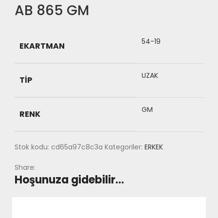
AB 865 GM
54-19
EKARTMAN
UZAK
TIP
GM
RENK
Stok kodu:
cd65a97c8c3a
Kategoriler:
ERKEK
Share:
Hoşunuza gidebilir…