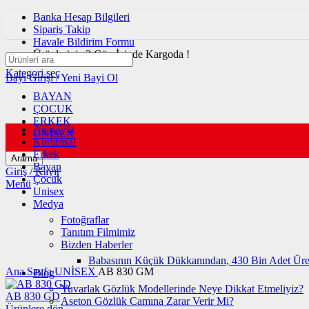
Banka Hesap Bilgileri
Sipariş Takip
Havale Bildirim Formu
Ürünleriniz 3 Gün İçinde Kargoda !
Kategori seç
Bayi Girişi / Yeni Bayi Ol
BAYAN
ÇOCUK
ERKEK
Anasayfa
UNİSEX
Kurumsal
Erkek
Arama
Satıldı
Bayan
Giriş / Kayıt
Çocuk
Menü
Unisex
Medya
Fotoğraflar
Tanıtım Filmimiz
Büyütmek için tıklayın
Bizden Haberler
Babasının Küçük Dükkanından, 430 Bin Adet Üre
Ana Sayfa
UNİSEX
AB 830 GM
Blog
Yuvarlak Gözlük Modellerinde Neye Dikkat Etmeliyiz?
AB 830 GD
Aseton Gözlük Camına Zarar Verir Mi?
Ürünlere dön