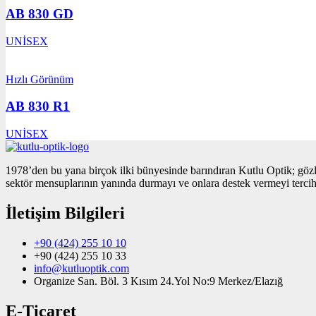
AB 830 GD
UNİSEX
Hızlı Görünüm
AB 830 R1
UNİSEX
1978’den bu yana birçok ilki bünyesinde barındıran Kutlu Optik; gözl
sektör mensuplarının yanında durmayı ve onlara destek vermeyi tercih 
İletişim Bilgileri
+90 (424) 255 10 10
+90 (424) 255 10 33
info@kutluoptik.com
Organize San. Böl. 3 Kısım 24.Yol No:9 Merkez/Elazığ
E-Ticaret