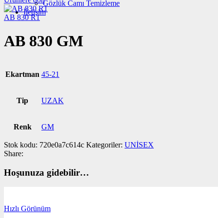
Gözlük Camı Temizleme
İletişim
AB 830 R1
AB 830 GM
Ekartman
45-21
Tip
UZAK
Renk
GM
Stok kodu:
720e0a7c614c
Kategoriler:
UNİSEX
Share:
Hoşunuza gidebilir…
Hızlı Görünüm