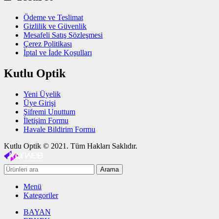
Ödeme ve Teslimat
Gizlilik ve Güvenlik
Mesafeli Satış Sözleşmesi
Çerez Politikası
İptal ve İade Koşulları
Kutlu Optik
Yeni Üyelik
Üye Girişi
Şifremi Unuttum
İletişim Formu
Havale Bildirim Formu
Kutlu Optik © 2021. Tüm Hakları Saklıdır.
Arama
Menü
Kategoriler
BAYAN