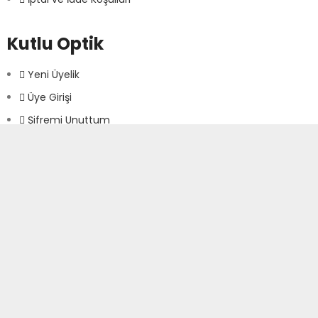
Kutlu Optik
Yeni Üyelik
Üye Girişi
Şifremi Unuttum
İletişim Formu
Havale Bildirim Formu
Kutlu Optik © 2021. Tüm Hakları Saklıdır.