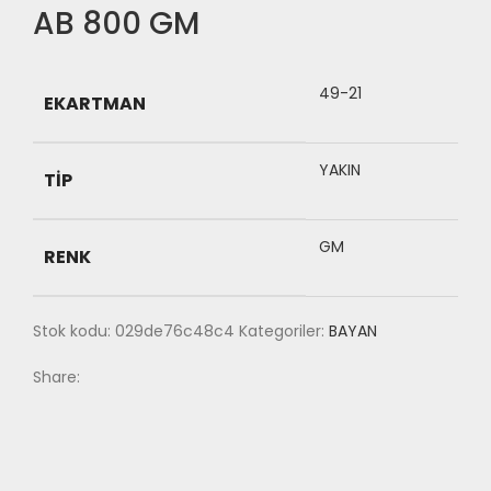
AB 800 GM
49-21
EKARTMAN
YAKIN
TIP
GM
RENK
Stok kodu:
029de76c48c4
Kategoriler:
BAYAN
Share: