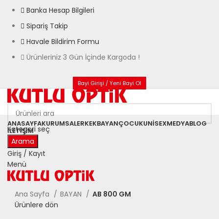
Banka Hesap Bilgileri
Sipariş Takip
Havale Bildirim Formu
Ürünleriniz 3 Gün İçinde Kargoda !
Bayi Girişi / Yeni Bayi Ol
ANASAYFA
KURUMSAL
ERKEK
BAYAN
ÇOCUK
UNISEX
MEDYA
BLOG
Kategori seç
İLETIŞIM
Arama
Giriş / Kayıt
Büyütmek için tıklayın
Menü
Ana Sayfa
BAYAN
AB 800 GM
Ürünlere dön