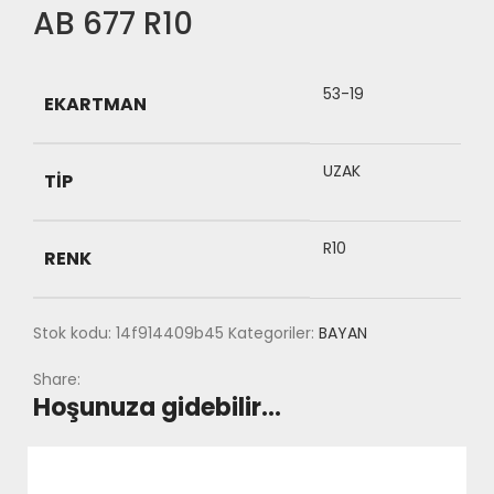
AB 677 R10
53-19
EKARTMAN
UZAK
TIP
R10
RENK
Stok kodu:
14f914409b45
Kategoriler:
BAYAN
Share:
Hoşunuza gidebilir…