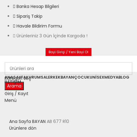
Banka Hesap Bilgileri
Sipariş Takip
Havale Bildirim Formu
Ürünleriniz 3 Gün İçinde Kargoda !
Bayi Girişi / Yeni Bayi Ol
ANASAYFA
KURUMSAL
ERKEK
BAYAN
ÇOCUK
UNISEX
MEDYA
BLOG
Kategori seç
İLETIŞIM
Arama
Giriş / Kayıt
Menü
Büyütmek için tıklayın
Ana Sayfa
BAYAN
AB 677 R10
Ürünlere dön