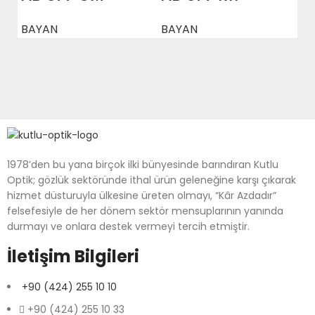
BAYAN
BAYAN
1978’den bu yana birçok ilki bünyesinde barındıran Kutlu
Optik; gözlük sektöründe ithal ürün geleneğine karşı çıkarak
hizmet düsturuyla ülkesine üreten olmayı, “Kâr Azdadır”
felsefesiyle de her dönem sektör mensuplarının yanında
durmayı ve onlara destek vermeyi tercih etmiştir.
İletişim Bilgileri
+90 (424) 255 10 10
+90 (424) 255 10 33