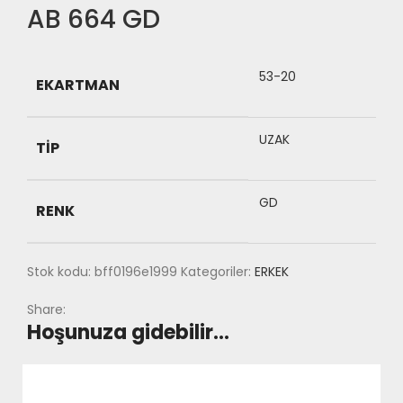
AB 664 GD
53-20
EKARTMAN
UZAK
TIP
GD
RENK
Stok kodu:
bff0196e1999
Kategoriler:
ERKEK
Share:
Hoşunuza gidebilir…