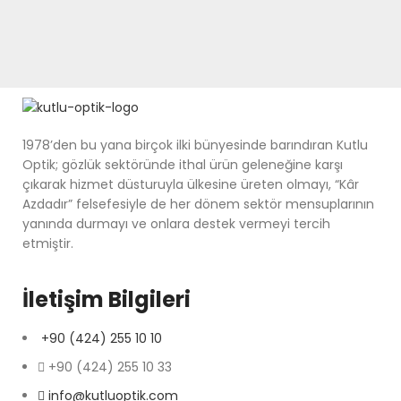
1978’den bu yana birçok ilki bünyesinde barındıran Kutlu
Optik; gözlük sektöründe ithal ürün geleneğine karşı
çıkarak hizmet düsturuyla ülkesine üreten olmayı, “Kâr
Azdadır” felsefesiyle de her dönem sektör mensuplarının
yanında durmayı ve onlara destek vermeyi tercih
etmiştir.
İletişim Bilgileri
+90 (424) 255 10 10
+90 (424) 255 10 33
info@kutluoptik.com