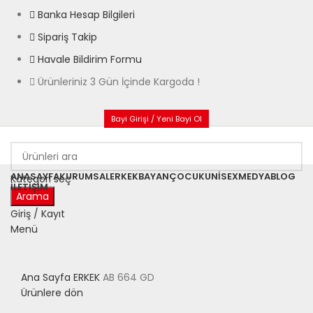
Banka Hesap Bilgileri
Sipariş Takip
Havale Bildirim Formu
Ürünleriniz 3 Gün İçinde Kargoda !
Bayi Girişi / Yeni Bayi Ol
ANASAYFA
KURUMSAL
ERKEK
BAYAN
ÇOCUK
UNISEX
MEDYA
BLOG
Kategori seç
İLETIŞIM
Arama
Giriş / Kayıt
Menü
Büyütmek için tıklayın
Ana Sayfa
ERKEK
AB 664 GD
Ürünlere dön