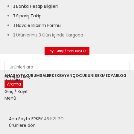
Banka Hesap Bilgileri
Sipariş Takip
Havale Bildirim Formu
Ürünleriniz 3 Gün İçinde Kargoda !
Bayi Girişi / Yeni Bayi Ol
ANASAYFA
KURUMSAL
ERKEK
BAYAN
ÇOCUK
UNISEX
MEDYA
BLOG
Kategori seç
İLETIŞIM
Arama
Giriş / Kayıt
Menü
Büyütmek için tıklayın
Ana Sayfa
ERKEK
AB 521 GD
Ürünlere dön