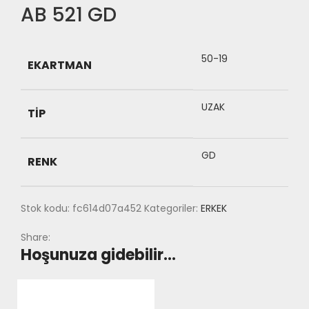
AB 521 GD
50-19
EKARTMAN
UZAK
TIP
GD
RENK
Stok kodu:
fc614d07a452
Kategoriler:
ERKEK
Share:
Hoşunuza gidebilir…