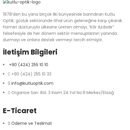
1978’den bu yana birçok ilki bünyesinde barındıran Kutlu
Optik; gözlük sektöründe ithal ürün geleneğine karşı çıkarak
hizmet düsturuyla ülkesine üreten olmayı, “Kâr Azdadır”
felsefesiyle de her dönem sektör mensuplarının yanında
durmayı ve onlara destek vermeyi tercih etmiştir.
İletişim Bilgileri
+90 (424) 255 10 10
+90 (424) 255 10 33
info@kutluoptik.com
Organize San. Böl. 3 Kısım 24.Yol No:9 Merkez/Elazığ
E-Ticaret
Ödeme ve Teslimat